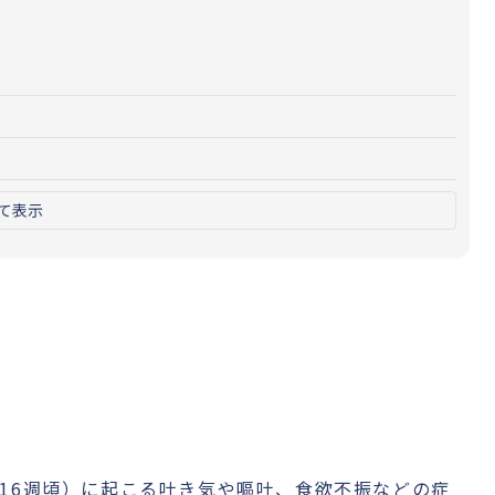
て表示
16週頃）に起こる吐き気や嘔吐、食欲不振などの症