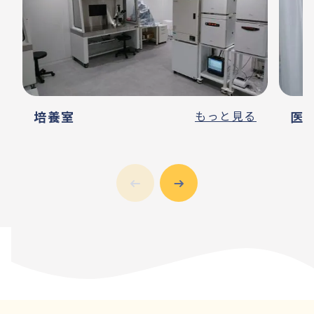
培養室
もっと見る
医