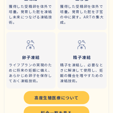
獲得した受精卵を体外で
獲得した受精卵を体外で
培養。発育した胚を凍結
培養。発育した胚を子宮
し未来につなげる凍結技
の中に戻す。ARTの集大
術。
成。
卵子凍結
精子凍結
ライフプランの実現のた
精子を凍結し、必要なと
めに将来の妊娠に備え、
きに解凍して使用し、妊
あらかじめ卵子を保存し
娠の機会を増やすための
ておく凍結技術。
凍結技術。
高度生殖医療について
料金一覧を見る