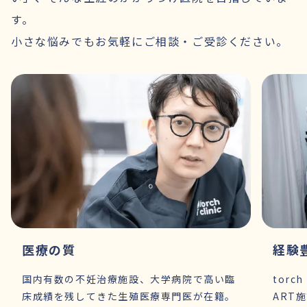
す。
小さな悩みでもお気軽にご相談・ご受診ください。
医療の質
経験
国内有数の不妊治療施設、大学病院で高い臨
torc
床成績を残してきた生殖医療専門医が在籍。
ART